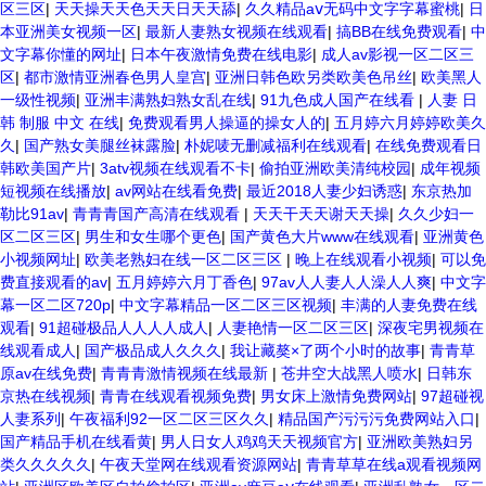
区三区
|
天天操天天色天天日天天舔
|
久久精品aⅴ无码中文字字幕蜜桃
|
日
本亚洲美女视频一区
|
最新人妻熟女视频在线观看
|
搞BB在线免费观看
|
中
文字幕你懂的网址
|
日本午夜激情免费在线电影
|
成人av影视一区二区三
区
|
都市激情亚洲春色男人皇宫
|
亚洲日韩色欧另类欧美色吊丝
|
欧美黑人
一级性视频
|
亚洲丰满熟妇熟女乱在线
|
91九色成人国产在线看
|
人妻 日
韩 制服 中文 在线
|
免费观看男人操逼的操女人的
|
五月婷六月婷婷欧美久
久
|
国产熟女美腿丝袜露脸
|
朴妮唛无删减福利在线观看
|
在线免费观看日
韩欧美国产片
|
3atv视频在线观看不卡
|
偷拍亚洲欧美清纯校园
|
成年视频
短视频在线播放
|
av网站在线看免费
|
最近2018人妻少妇诱惑
|
东京热加
勒比91av
|
青青青国产高清在线观看
|
天天干天天谢天天操
|
久久少妇一
区二区三区
|
男生和女生哪个更色
|
国产黄色大片www在线观看
|
亚洲黄色
小视频网址
|
欧美老熟妇在线一区二区三区
|
晚上在线观看小视频
|
可以免
费直接观看的av
|
五月婷婷六月丁香色
|
97av人人妻人人澡人人爽
|
中文字
幕一区二区720p
|
中文字幕精品一区二区三区视频
|
丰满的人妻免费在线
观看
|
91超碰极品人人人人成人
|
人妻艳情一区二区三区
|
深夜宅男视频在
线观看成人
|
国产极品成人久久久
|
我让藏獒×了两个小时的故事
|
青青草
原av在线免费
|
青青青激情视频在线最新
|
苍井空大战黑人喷水
|
日韩东
京热在线视频
|
青青在线观看视频免费
|
男女床上激情免费网站
|
97超碰视
人妻系列
|
午夜福利92一区二区三区久久
|
精品国产污污污免费网站入口
|
国产精品手机在线看黄
|
男人日女人鸡鸡天天视频官方
|
亚洲欧美熟妇另
类久久久久久
|
午夜天堂网在线观看资源网站
|
青青草草在线a观看视频网