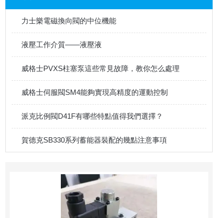
力士樂電磁換向閥的中位機能
液壓工作介質——液壓液
威格士PVXS柱塞泵這些常見故障，教你怎么處理
威格士伺服閥SM4能夠實現高精度的運動控制
派克比例閥D41F有哪些特點值得我們選擇？
賀德克SB330系列蓄能器裝配的幾點注意事項