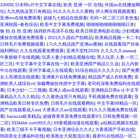
10000
|
日本阿v片中文字幕在线
|
欧美 亚洲 一区 在线
|
外国av在线播放网
址
|
九九热线这里只有精品
|
91久久久久久久蜜桃
|
伊人网在线视频观看
|
亚洲mv在线免费观看
|
超碰九七精品在线观看
|
无码一区二区三区老色鬼
|
亚洲校园~春色综合
|
欧美中文字幕免费视频
|
啪啪啪啪啪啪啪啪啪日本
|
偷 拍 自 拍 亚洲
|
搞鸡软件高清不在线
|
欧美日韩亚洲电影在线
|
少妇视频
播放在线播放免费观看
|
2021久久国自产拍精品
|
欧美精品视频一卡二卡
|
日韩毛片免费视频观看
|
17c久久精品国产亚洲av蜜柚
|
在线观看国产丝袜
福利网站
|
久久在线观看免费观看
|
亚洲天堂性2020
|
久久久久久aaaaa
|
午夜狠狠干在线视频
|
玩弄人妻少妇精品视频在线
|
黑人玩弄,人妻,一区二
区三区
|
中文字幕中文字幕在线一区
|
欧美亚洲国产精品久久这
|
后入内射
中出在线观看
|
亚州字幕成人在线观看
|
91综合精品久久久久久
|
国产免费
女人高潮流在线观看
|
亚洲黄片在线免费播放
|
精品国产成人在线免费
|
亚
洲欧美人成综合vr
|
加藤鹰秘技传授中文字幕
|
老司机深夜免费福利在线观
看
|
日本少妇一二三视频
|
亚洲人成av在线观看
|
亚洲精品日韩a v
|
中文字
幕精品久久久久精品
|
久久最热这里只有精品
|
手机视频免费在线观看
|
亚
洲精品欧美日韩专区免费
|
日韩毛片在线观看网站
|
中文字幕99精品一区
|
国产在线观看成人av
|
大香蕉久久av在线观看
|
91久久久视频免费在线观
看
|
barazza欧美精品
|
超碰青青草原免费在线观看97
|
日韩免费视频一区
二区
|
333kkkk·com99久久
|
69黄视频动漫在线观看
|
p站精品视频在线观
看
|
欧美三级不卡不毒视频
|
日本亚洲综合久久久
|
大香蕉国产手机在线
|
韩国美女主播福利在线
|
欧美熟女大屁股流白浆
|
最新91在线精品一区二