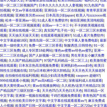
成年人电影天堂
|
97超碰资源在线播放
|
欧美日韩精品国产福利久久
|
色屁
屁一区二区三区视频国产
|
日本久久久久久久久人妻视频
|
91九色国产自
拍视频
|
中文av字幕在线观看
|
亚洲综合一区二区在线视频
|
青青草原亚洲
在线视频
|
亚洲欧美另类xxxxx
|
日本高清少妇japan
|
欧美人与zzzzxxxx视
频
|
松本一香亚洲av一区
|
51成人看片免费软件
|
偷拍亚洲欧美清纯校园
|
精品一区二区三区视频观看
|
全国av一卡二卡三卡
|
不卡的欧美视频在线
观看
|
亚洲在线视频一区二区
|
真实国产乱子伦一区
|
一区二区三区水蜜桃
视频
|
天天抽天天操天天射
|
在线观看视频亚洲97
|
51成人看片免费软件
|
中文字幕超碰18区
|
激情岛国一区二区三区
|
中文字幕人妻免费电影
|
最新
欧美一级特黄大片
|
免费一区二区三区香蕉
|
制服诱惑,日韩情色
|
91一区
二区三区免费
|
成人专区禁18处网站
|
懂色av蜜臀av绯色av蜜乳
|
亚洲一
区二二三区在线gk
|
国产人妖视频一区二区在线
|
男生草美女小嫩泬免费
视频
|
久久国产精品精品国产
|
97国产乱码精品一区二区三上
|
欧美激情蜜
桃在线观看
|
日本东京热高清视频免费看
|
亚洲熟妇色xxxxx妇色
|
欧美日
韩性生活视频在线
|
337p日本欧洲中国大胆精品
|
天天天色天天天操老阿
姨
|
自拍偷拍在线福利视频
|
精品少妇高清免费视频
|
caoporn 超碰97
|
999在线观看小视频
|
国产av高h精品一区二区
|
深夜福利成人在线观看
|
欧美大黄特黄aa大片
|
黄av在线播放网站
|
久久机热/这里只有精品23
|
国
产精品国产三级区别第一集
|
天天色凹凸天天色曰天天色
|
韩日精品一区
中文字幕
|
亚洲第一视频在线视频
|
干鸡巴视频免费观看
|
青青热国产在线
视频
|
色吊丝欧美日韩中文字幕
|
中文字幕在线观看观看av?
|
麻豆免费成
人小视频
|
欧美国产日韩一区在线观看
|
中文字幕一区二区720p
|
中文字幕