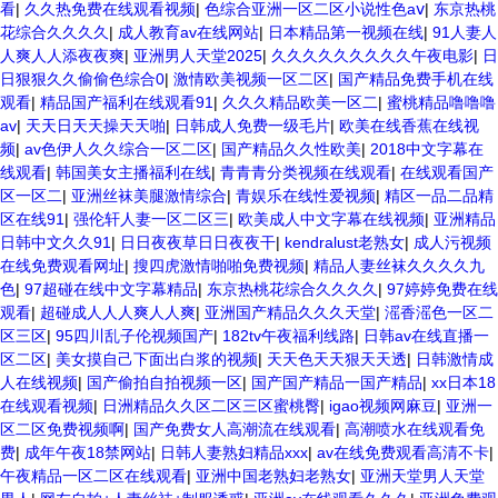
看
|
久久热免费在线观看视频
|
色综合亚洲一区二区小说性色aⅴ
|
东京热桃
花综合久久久久
|
成人教育av在线网站
|
日本精品第一视频在线
|
91人妻人
人爽人人添夜夜爽
|
亚洲男人天堂2025
|
久久久久久久久久久午夜电影
|
日
日狠狠久久偷偷色综合0
|
激情欧美视频一区二区
|
国产精品免费手机在线
观看
|
精品国产福利在线观看91
|
久久久精品欧美一区二
|
蜜桃精品噜噜噜
av
|
天天日天天操天天啪
|
日韩成人免费一级毛片
|
欧美在线香蕉在线视
频
|
av色伊人久久综合一区二区
|
国产精品久久性欧美
|
2018中文字幕在
线观看
|
韩国美女主播福利在线
|
青青青分类视频在线观看
|
在线观看国产
区一区二
|
亚洲丝袜美腿激情综合
|
青娱乐在线性爱视频
|
精区一品二品精
区在线91
|
强伦轩人妻一区二区三
|
欧美成人中文字幕在线视频
|
亚洲精品
日韩中文久久91
|
日日夜夜草日日夜夜干
|
kendralust老熟女
|
成人污视频
在线免费观看网址
|
搜四虎激情啪啪免费视频
|
精品人妻丝袜久久久久九
色
|
97超碰在线中文字幕精品
|
东京热桃花综合久久久久
|
97婷婷免费在线
观看
|
超碰成人人人爽人人爽
|
亚洲国产精品久久久天堂
|
滛香滛色一区二
区三区
|
95四川乱子伦视频国产
|
182tv午夜福利线路
|
日韩av在线直播一
区二区
|
美女摸自己下面出白浆的视频
|
天天色天天狠天天透
|
日韩激情成
人在线视频
|
国产偷拍自拍视频一区
|
国产国产精品一国产精品
|
xx日本18
在线观看视频
|
日洲精品久久区二区三区蜜桃臀
|
igao视频网麻豆
|
亚洲一
区二区免费视频啊
|
国产免费女人高潮流在线观看
|
高潮喷水在线观看免
费
|
成年午夜18禁网站
|
日韩人妻熟妇精品xxx
|
av在线免费观看高清不卡
|
午夜精品一区二区在线观看
|
亚洲中国老熟妇老熟女
|
亚洲天堂男人天堂