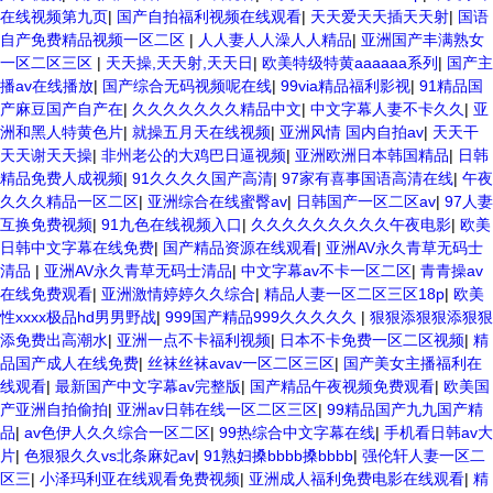
在线视频第九页
|
国产自拍福利视频在线观看
|
天天爱天天插天天射
|
国语
自产免费精品视频一区二区
|
人人妻人人澡人人精品
|
亚洲国产丰满熟女
一区二区三区
|
天天操,天天射,天天日
|
欧美特级特黄aaaaaa系列
|
国产主
播av在线播放
|
国产综合无码视频呢在线
|
99via精品福利影视
|
91精品国
产麻豆国产自产在
|
久久久久久久久精品中文
|
中文字幕人妻不卡久久
|
亚
洲和黑人特黄色片
|
就操五月天在线视频
|
亚洲风情 国内自拍av
|
天天干
天天谢天天操
|
非州老公的大鸡巴日逼视频
|
亚洲欧洲日本韩国精品
|
日韩
精品免费人成视频
|
91久久久久国产高清
|
97家有喜事国语高清在线
|
午夜
久久久精品一区二区
|
亚洲综合在线蜜臀av
|
日韩国产一区二区av
|
97人妻
互换免费视频
|
91九色在线视频入口
|
久久久久久久久久久午夜电影
|
欧美
日韩中文字幕在线免费
|
国产精品资源在线观看
|
亚洲AV永久青草无码士
清品
|
亚洲AV永久青草无码士清品
|
中文字幕av不卡一区二区
|
青青操av
在线免费观看
|
亚洲激情婷婷久久综合
|
精品人妻一区二区三区18p
|
欧美
性xxxx极品hd男男野战
|
999国产精品999久久久久久
|
狠狠添狠狠添狠狠
添免费出高潮水
|
亚洲一点不卡福利视频
|
日本不卡免费一区二区视频
|
精
品国产成人在线免费
|
丝袜丝袜avav一区二区三区
|
国产美女主播福利在
线观看
|
最新国产中文字幕av完整版
|
国产精品午夜视频免费观看
|
欧美国
产亚洲自拍偷拍
|
亚洲av日韩在线一区二区三区
|
99精品国产九九国产精
品
|
av色伊人久久综合一区二区
|
99热综合中文字幕在线
|
手机看日韩av大
片
|
色狠狠久久vs北条麻妃av
|
91熟妇搡bbbb搡bbbb
|
强伦轩人妻一区二
区三
|
小泽玛利亚在线观看免费视频
|
亚洲成人福利免费电影在线观看
|
精