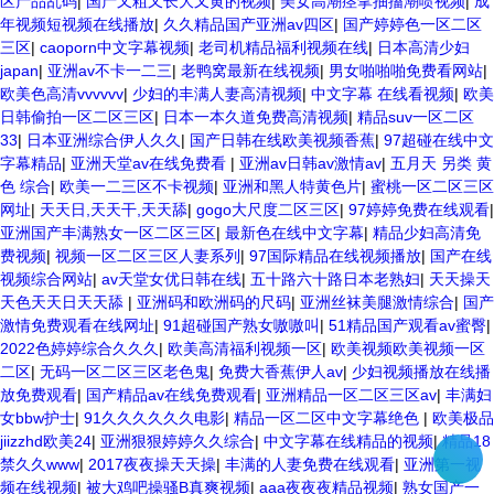
区产品乱码
|
国产又粗又长大又黄的视频
|
美女高潮痉挛抽搐潮喷视频
|
成
年视频短视频在线播放
|
久久精品国产亚洲av四区
|
国产婷婷色一区二区
三区
|
caoporn中文字幕视频
|
老司机精品福利视频在线
|
日本高清少妇
japan
|
亚洲av不卡一二三
|
老鸭窝最新在线视频
|
男女啪啪啪免费看网站
|
欧美色高清vvvvvv
|
少妇的丰满人妻高清视频
|
中文字幕 在线看视频
|
欧美
日韩偷拍一区二区三区
|
日本一本久道免费高清视频
|
精品suv一区二区
33
|
日本亚洲综合伊人久久
|
国产日韩在线欧美视频香蕉
|
97超碰在线中文
字幕精品
|
亚洲天堂av在线免费看
|
亚洲av日韩av激情av
|
五月天 另类 黄
色 综合
|
欧美一二三区不卡视频
|
亚洲和黑人特黄色片
|
蜜桃一区二区三区
网址
|
天天日,天天干,天天舔
|
gogo大尺度二区三区
|
97婷婷免费在线观看
|
亚洲国产丰满熟女一区二区三区
|
最新色在线中文字幕
|
精品少妇高清免
费视频
|
视频一区二区三区人妻系列
|
97国际精品在线视频播放
|
国产在线
视频综合网站
|
av天堂女优日韩在线
|
五十路六十路日本老熟妇
|
天天操天
天色天天日天天舔
|
亚洲码和欧洲码的尺码
|
亚洲丝袜美腿激情综合
|
国产
激情免费观看在线网址
|
91超碰国产熟女嗷嗷叫
|
51精品国产观看av蜜臀
|
2022色婷婷综合久久久
|
欧美高清福利视频一区
|
欧美视频欧美视频一区
二区
|
无码一区二区三区老色鬼
|
免费大香蕉伊人av
|
少妇视频播放在线播
放免费观看
|
国产精品av在线免费观看
|
亚洲精品一区二区三区av
|
丰满妇
女bbw护士
|
91久久久久久久电影
|
精品一区二区中文字幕绝色
|
欧美极品
jiizzhd欧美24
|
亚洲狠狠婷婷久久综合
|
中文字幕在线精品的视频
|
精品18
禁久久www
|
2017夜夜操天天操
|
丰满的人妻免费在线观看
|
亚洲第一视
频在线视频
|
被大鸡吧操骚B真爽视频
|
aaa夜夜夜精品视频
|
熟女国产一