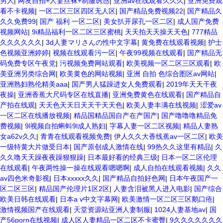
男人
|
网友自拍+人妻丝袜+制服诱惑
|
亚洲av在线观看久久久
|
亚洲免费观
看不卡视频
|
一区二区三区四区无人区
|
国产精品免费视频22
|
国产精品久
久久免费99
|
国产 福利 一区二区
|
美女扒开尿孔一区二区
|
成人国产免费
视频网站
|
9i精品福利一区二区三区蜜桃
|
天天拍天天操天天色
|
777精品
久久久久久久
|
3d人妻マリさんの性中文字幕
|
黄免费在线观看视频
|
护士
色视频亚洲婷婷
|
视频在线观看污一区
|
午夜99视频在线观看
|
国产精品无
码免费专区午夜党
|
污视频免费网站观看
|
欧美视频一区二区三区观看
|
欧
美亚洲另类综合网
|
欧美黄色的网站视频
|
亚洲 自拍 色综合图区av网站
|
亚洲熟妇熟伦精美aaa
|
国产男人猛躁进女人免费观看
|
2019年天天干夜
夜操
|
亚洲香蕉大尺码专区在线直播
|
亚洲免费黄色在线观看
|
国产精品自
产拍在线观
|
天天色天天日天天干天天色
|
欧美人妻丰满在线视频
|
涩爱av
一区二区在线播放视频
|
精品国精品国自产在产国产
|
国产噜噜噜精品免
费视频
|
9l视频自拍蝌蚪9l成人熟妇
|
字幕人妻一区二区视频
|
精品人妻熟
女a62v久久
|
青青在线观看视频免费
|
伊人久久大香线蕉av一区二区
|
欧美
一级特黄大片做受日本
|
国产原创成人激情在线
|
99热久久这里有精品
|
久
久久噜天天躁夜夜躁狠狠躁
|
日本最好看的经典三级
|
日本一区二区伦理
在线观看
|
午夜两性操一操在线观看嗯嗯啊
|
成人自拍在线观看视频
|
久久
av四色米奇影视
|
日本xxxxx久久
|
国产精品自拍好色网
|
日本午夜国产一
区二区三区
|
精品国产伦理片1区2区
|
人妻含泪被黑人进入电影
|
国产综合
欧美日韩在线观看
|
日本a v中文字幕网
|
欧美激情一区二区三区鹅口疮
|
激情视频国产在线观看
|
天堂资源站亚洲人妻制服
|
1024人妻基地av
|
国
产56porn在线视频
|
成人区人妻精品一区二区不卡蜜臀
|
9久久久久久久久