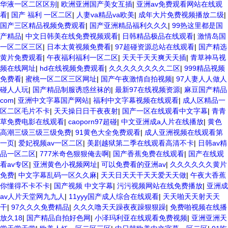
华液一区二区区别
|
欧洲亚洲国产美女互插
|
亚洲av免费观看网站在线观
看
|
国产 福利 一区二区
|
人妻va精品va欧美
|
成年大片免费视频播放二级
|
国产三区精品视频免费观看
|
国产亚洲精品福利久久久
|
99热这里都是国
产精品
|
中文日韩美在线免费视频观看
|
日韩精品极品在线观看
|
激情岛国
一区二区三区
|
日本太黄视频免费看
|
97超碰资源总站在线观看
|
国产精选
黄片免费观看
|
午夜福利福利一区二区
|
天天干天天爽天天插
|
青草神马视
频在线网址
|
hd在线视频免费观看
|
久久久久久久久久二区
|
999精品视频
免费看
|
蜜桃一区二区三区网址
|
国产午夜激情自拍视频
|
97人妻人人做人
碰人人玩
|
国产精品制服诱惑丝袜的
|
最新97在线视频资源
|
麻豆国产精品
com
|
亚洲中文字幕国产网站
|
福利中文字幕视频在线观看
|
成人区精品一
区二区毛片不卡
|
天天操日日干夜夜射
|
国产一区在线观看中文字幕
|
青青
草免费电影在线观看
|
caoporn97超碰
|
中文亚洲成a人片在线播放
|
黄色
高潮三级三级三级免费
|
91黄色大全免费观看
|
成人亚洲视频在线观看第
一页
|
爱妃视频av一区二区
|
美剧越狱第二季在线观看高清不卡
|
日韩av精
品一区二区
|
777米奇色狠狠俺去啊
|
国产香蕉免费在线观看
|
国产在线观
看av专区
|
亚洲黄色小视频网址
|
可以免费看的亚洲av
|
久久久久久久黄片
免费
|
中文字幕乱码一区久久麻
|
天天日天天干天天爱天天做
|
午夜大香蕉
你懂得不卡不卡
|
国产视频 中文字幕
|
污污视频网站在线免费播放
|
亚洲成
av人片天堂网九九人
|
11yyy国产成人综合在线观看
|
天天啪天天射天天
干
|
97久久久免费精品
|
久久久噜天天躁夜夜躁狠狠躁
|
免费啪视频在线播
放久18
|
国产精品自拍好色网
|
小泽玛利亚在线观看免费视频
|
亚洲亚洲天