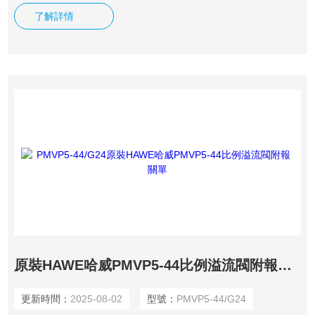
值，HAWE哈威PMV和PMVP型比例溢流閥的特點是,控制油
了解詳情
為外控,與主油路分開（約200bar）.
原裝HAWE哈威PMVP5-44比例溢流閥附報關單
更新時間：
2025-08-02
型號：
PMVP5-44/G24