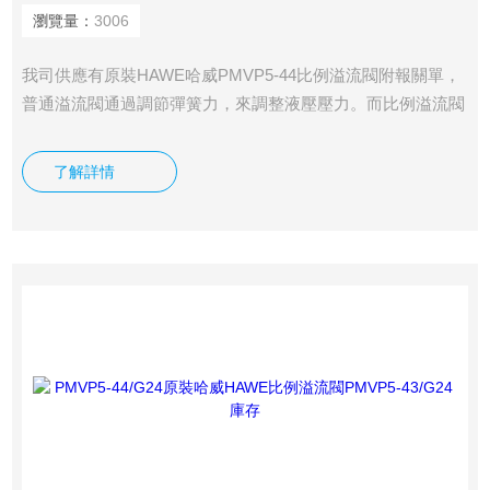
瀏覽量：
3006
我司供應有原裝HAWE哈威PMVP5-44比例溢流閥附報關單，
普通溢流閥通過調節彈簧力，來調整液壓壓力。而比例溢流閥
是電磁鐵直接產生推力，作用在閥芯上，電磁鐵上的輸入電壓
可以在0-24伏之間變化，產生的推力就隨之變化，從而得到連
了解詳情
續變化的液壓壓力。