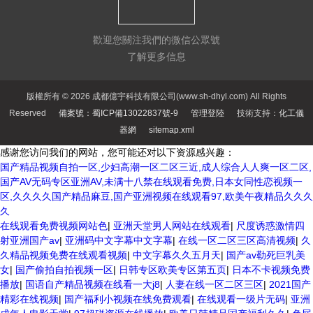
歡迎您關注我們的微信公眾號
了解更多信息
版權所有 © 2026 成都億宇科技有限公司(www.sh-dhyl.com) All Rights
Reserved
備案號：蜀ICP備13022837號-9
管理登陸
技術支持：
化工儀
器網
sitemap.xml
感谢您访问我们的网站，您可能还对以下资源感兴趣：
国产精品视频自拍一区,少妇高潮一区二区三近,成人综合人人爽一区二区,
国产AV无码专区亚洲AV,未满十八禁在线观看免费,日本女同性恋视频一
区,久久久久国产精品麻豆,国产亚洲视频在线观看97,欧美午夜精品久久久
久
在线观看免费视频网站色
|
亚洲天堂男人网站在线观看
|
尺度诱惑激情四
射亚洲国产av
|
亚洲码中文字幕中文字幕
|
在线一区二区三区高清视频
|
久
久精品视频免费在线观看视频
|
中文字幕久久五月天
|
国产av勒死巨乳美
女
|
国产偷拍自拍视频一区
|
日韩专区欧美专区第五页
|
日本不卡视频免费
播放
|
国语自产精品视频在线看一大j8
|
人妻在线一区二区三区
|
2021国产
精彩在线视频
|
国产福利小视频在线免费观看
|
在线观看一级片无码
|
亚洲