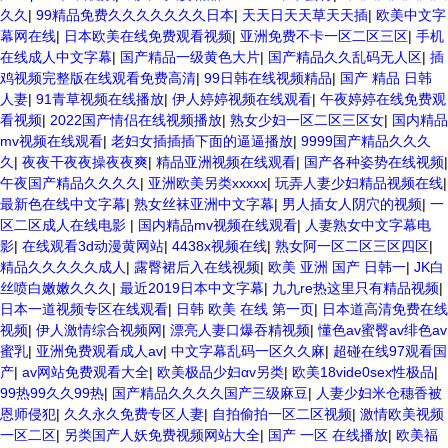
久久
|
99精品免费久久久久久久久日本
|
天天日天天草天天插
|
欧美中文字
幕网在线
|
日本欧美在线免费观看视频
|
亚洲免费不卡一区二区三区
|
手机
在线成人中文字幕
|
国产精品一级黄色大片
|
国产精品久久乱码无人区
|
插
鸡视频完整版在线观看免费高清
|
99日韩在线视频精品
|
国产 精品 日韩
人妻
|
91青草视频在线播放
|
伊人婷婷视频在线观看
|
午夜婷婷在线免费观
看视频
|
2022国产情侣在线视频播放
|
熟女少妇一区二区三区女
|
国内精品
mv视频在线观看
|
老妇女插插插下面的逼逼播放
|
9999国产精品久久久
久
|
夜夜干夜夜操夜夜爽
|
精品亚洲视频在线观看
|
国产各种姿势在线视频
|
午夜国产精品久久久久
|
亚洲欧美另类xxxxx
|
玩弄人妻少妇精品视频在线
|
最新色在线中文字幕
|
熟女丝袜亚洲中文字幕
|
男人插女人阴穴的视频
|
一
区二区成人在线电影
|
国内精品mv视频在线观看
|
人妻熟女中文字幕电
影
|
在线观看3d动漫黄网站
|
4438x视频在线
|
熟女阿一区二区三区四区
|
精品久久久久久成人
|
露臀裙后入在线视频
|
欧美 亚洲 国产 日韩一
|
JK白
丝喷白嫩嫩久久久
|
最近2019日本中文字幕
|
九九re热这里只有精品视频
|
日本一道视频专区在线观看
|
日韩 欧美 在线 第一页
|
日本道高清免费在线
视频
|
伊人激情综合视频网
|
漂亮人妻口爆吞精视频
|
懂色av蜜臀av绯色av
蜜乳
|
亚洲免费观看成人av
|
中文字幕乱码一区久久麻
|
超碰在线97观看国
产
|
av网站免费观看大全
|
欧美极品少妇αv另类
|
欧美18vide0sex性极品
|
99热99久久99热
|
国产精品久久久久国产三级麻豆
|
人妻少妇米仓穗香被
恩师侵犯
|
久久永久免费专区人妻
|
自拍偷拍一区二区视频
|
激情欧美视频
一区二区
|
另类国产人妖免费视频网站大全
|
国产 一区 在线播放
|
欧美福