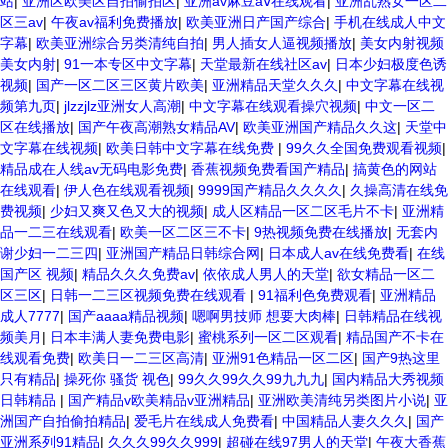
站
|
亚洲区欧美区自拍偷拍区
|
亚洲av麻豆aⅴ在线观看
|
亚洲乱熟女一区二
区三av
|
午夜av福利免费播放
|
欧美亚洲日产国产综合
|
手机在线成人中文
字幕
|
欧美亚洲综合另类清纯自拍
|
男人插女人逼视频播放
|
美女内射视频
美女内射
|
91一本专区中文字幕
|
天堂最新在线社区av
|
日本少妇极度色诱
视频
|
国产一区二区三区黄片欧美
|
亚洲精品天堂久久久
|
中文字幕在线视
频第九页
|
jlzzjlz亚洲女人高潮
|
中文字幕在线观看操穴视频
|
中文一区二
区在线播放
|
国产午夜高潮熟女精品AV
|
欧美亚洲国产精品久久这
|
天堂中
文字幕在线视频
|
欧美日韩中文字幕在线免费
|
99久久全国免费观看视频
|
精品成在人线av无码电影免费
|
香蕉视频免费看国产精品
|
搞黄色的网站
在线观看
|
伊人色在线观看视频
|
9999国产精品久久久久
|
久操高清在线免
费视频
|
少妇又爽又色又大的视频
|
成人区精品一区二区毛片不卡
|
亚洲精
品一二三在线观看
|
欧美一区二区三不卡
|
9热视频免费在线播放
|
无套内
谢少妇一二三四
|
亚洲国产精品日韩综合网
|
日本成人av在线免费看
|
在线
国产区 视频
|
精品久久久免费av
|
依依成人男人的天堂
|
欲女精品一区二
区三区
|
日韩一二三区视频免费在线观看
|
91福利色免费观看
|
亚洲精品
成人7777
|
国产aaaa精品视频
|
嗯啊男技师 想要大肉棒
|
日韩精品在线视
频美月
|
日本丰满人妻免费电影
|
蜜桃系列一区二区观看
|
精品国产不卡在
线观看免费
|
欧美日一二三区高清
|
亚洲91色精品一区二区
|
国产9热这里
只有精品
|
操死你 骚货 视色
|
99久久99久久99九九九
|
国内精品大秀视频
日韩精品
|
国产精品v欧美精品v亚洲精品
|
亚洲欧美清纯另类图片小说
|
亚
洲国产自拍偷拍精品
|
爱毛片在线成人免费看
|
中国精品人妻久久久
|
国产
亚洲系列91精品
|
久久久99久久999
|
超碰在线97男人的天堂
|
午夜大香蕉