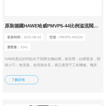
原裝德國HAWE哈威PMVP5-44比例溢流閥現貨
更新時間：
2025-08-02
型號：
PMVP5-44/G24
瀏覽量：
3241
HAWE產品的特點在于閥體全鋼結構，耐高壓；結構緊湊，體
積小巧；無泄漏，使用壽命長，廣泛應用于工程機械、機床、
船舶、冶金、液壓工具等行業。我司供應有原裝德國HAWE哈
威PMVP5-44比例溢流閥現貨。
了解詳情