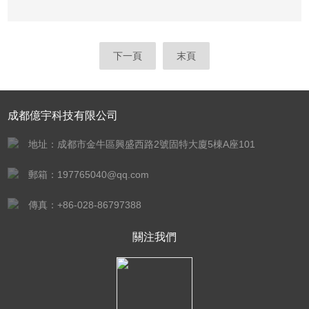
下一頁
末頁
成都億宇科技有限公司
地址：成都市金牛區興盛西路2號固特大廈5棟A座101
郵箱：197765040@qq.com
傳真：+86-028-86797388
關注我們