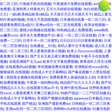
区二区三区
|
打炮操手机在线视频
|
午夜激情片免费在线观看
|
av动漫在线
免费看
|
亚洲和黑人特黄色片
|
五月六月婷婷在线视频
|
JK白丝喷白嫩嫩久
久久
|
一级a欧美精品欧美a精品
|
天天插天天日天天操天天干
|
精品人妻无
码午夜福利视频
|
在线大尺度国模视频
|
日本激情在线看一区二区三区
|
在
线观看免费高清a级片
|
亚洲av综合一区二区在线观看
|
欧美在线视频一
区二区三区
|
蜜桃少妇视频在线观看
|
99热精品成人免费观看
|
www桃色
av嫩草com
|
成年永久免费播放平台
|
麻豆 一区二区三区在线看
|
日本一道
免费一二三区
|
日本不卡一区二区蜜乳
|
日日日日日日日夜夜夜夜夜
|
日本
一区二区亚洲综合
|
在线播放__91色
|
有码人妻中文字幕视频
|
成人区人妻
精品一区二区三区
|
男人爱看的黄色小视频
|
欧美人与zzzzxxxx视频
|
人妻
夜夜爽天天爽麻豆
|
国产又长又粗又硬又爽免费视频
|
午夜不卡在线免费
视频
|
在线亚洲国产太九av
|
欧美中文字幕免费视频
|
青青成年人性生活视
频
|
在线观看的a站视频
|
有色视频免费在线观看
|
亚洲熟妇色xxxxx妇色
|
狠狠操我,在线视频
|
在线成人中文字幕网站
|
国产麻花视频十八禁在线观
看
|
韩国美女视频在线观看18+
|
免费观看男人操逼的操女人的
|
大黄焦手
机免费观看视频
|
午夜第一福利网在线
|
精品国产91久久久久久黄
|
国产伦
理精品久久久久
|
在线观看日韩av不卡
|
亚洲午夜伦理aaa
|
狂野欧美激情
性xxxx
|
人妻夜夜爽天天爽三区麻豆91
|
99精产国品一二三产区区别麻豆
|
在线成人中文字幕网站
|
亚洲国产视频在线播放
|
japanese日本极品少妇
|
手机在线观看 国产精品
|
亚洲国产最新免费av
|
日韩精品一区二区三区夜
色
|
亚洲av乱码一区二区三区四区
|
色哟哟m3u8色在线播放
|
91麻豆电影