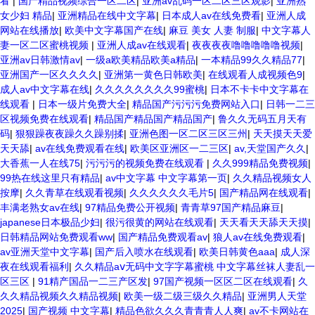
看
|
国产精品视频综合一区二区
|
亚洲av乱码一区二区三区观影
|
亚洲熟
女少妇 精品
|
亚洲精品在线中文字幕
|
日本成人av在线免费看
|
亚洲人成
网站在线播放
|
欧美中文字幕国产在线
|
麻豆 美女 人妻 制服
|
中文字幕人
妻一区二区蜜桃视频
|
亚洲人成av在线观看
|
夜夜夜夜噜噜噜噜噜视频
|
亚洲av日韩激情av
|
一级a欧美精品欧美a精品
|
一本精品99久久精品77
|
亚洲国产一区久久久久
|
亚洲第一黄色日韩欧美
|
在线观看人成视频色9
|
成人av中文字幕在线
|
久久久久久久久久99蜜桃
|
日本不卡卡中文字幕在
线观看
|
日本一级片免费大全
|
精品国产污污污免费网站入口
|
日韩一二三
区视频免费在线观看
|
精品国产精品国产精品国产
|
鲁久久无码五月天有
码
|
狠狠躁夜夜躁久久躁别揉
|
亚洲色图一区二区三区三州
|
天天摸天天爱
天天舔
|
av在线免费观看在线
|
欧美区亚洲区一二三区
|
av,天堂国产久久
|
大香蕉一人在线75
|
污污污的视频免费在线观看
|
久久999精品免费视频
|
99热在线这里只有精品
|
av中文字幕 中文字幕第一页
|
久久精品视频女人
按摩
|
久久青草在线观看视频
|
久久久久久久毛片5
|
国产精品网在线观看
|
丰满老熟女av在线
|
97精品免费公开视频
|
青青草97国产精品麻豆
|
japanese日本极品少妇
|
很污很黄的网站在线观看
|
天天看天天舔天天摸
|
日韩精品网站免费观看ww
|
国产精品免费观看av
|
狼人av在线免费观看
|
av亚洲天堂中文字幕
|
国产后入喷水在线观看
|
欧美日韩黄色aaa
|
成人深
夜在线观看福利
|
久久精品aⅴ无码中文字字幕蜜桃 中文字幕丝袜人妻乱一
区三区
|
91精产国品一二三产区发
|
97国产视频一区区二区在线观看
|
久
久久精品视频久久精品视频
|
欧美一级二级三级久久精品
|
亚洲男人天堂
2025
|
国产视频 中文字幕
|
精品色欲久久久青青青人人爽
|
av不卡网站在