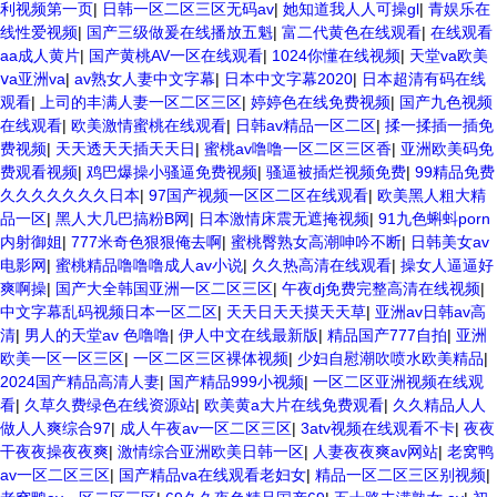
利视频第一页
|
日韩一区二区三区无码av
|
她知道我人人可操gl
|
青娱乐在
线性爱视频
|
国产三级做爰在线播放五魁
|
富二代黄色在线观看
|
在线观看
aa成人黄片
|
国产黄桃AV一区在线观看
|
1024你懂在线视频
|
天堂va欧美
ⅴa亚洲va
|
av熟女人妻中文字幕
|
日本中文字幕2020
|
日本超清有码在线
观看
|
上司的丰满人妻一区二区三区
|
婷婷色在线免费视频
|
国产九色视频
在线观看
|
欧美激情蜜桃在线观看
|
日韩av精品一区二区
|
揉一揉插一插免
费视频
|
天天透天天插天天日
|
蜜桃av噜噜一区二区三区香
|
亚洲欧美码免
费观看视频
|
鸡巴爆操小骚逼免费视频
|
骚逼被插烂视频免费
|
99精品免费
久久久久久久久日本
|
97国产视频一区区二区在线观看
|
欧美黑人粗大精
品一区
|
黑人大几巴搞粉B网
|
日本激情床震无遮掩视频
|
91九色蝌蚪porn
内射御姐
|
777米奇色狠狠俺去啊
|
蜜桃臀熟女高潮呻吟不断
|
日韩美女av
电影网
|
蜜桃精品噜噜噜成人av小说
|
久久热高清在线观看
|
操女人逼逼好
爽啊操
|
国产大全韩国亚洲一区二区三区
|
午夜dj免费完整高清在线视频
|
中文字幕乱码视频日本一区二区
|
天天日天天摸天天草
|
亚洲av日韩av高
清
|
男人的天堂av 色噜噜
|
伊人中文在线最新版
|
精品国产777自拍
|
亚洲
欧美一区一区三区
|
一区二区三区裸体视频
|
少妇自慰潮吹喷水欧美精品
|
2024国产精品高清人妻
|
国产精品999小视频
|
一区二区亚洲视频在线观
看
|
久草久费绿色在线资源站
|
欧美黄a大片在线免费观看
|
久久精品人人
做人人爽综合97
|
成人午夜av一区二区三区
|
3atv视频在线观看不卡
|
夜夜
干夜夜操夜夜爽
|
激情综合亚洲欧美日韩一区
|
人妻夜夜爽av网站
|
老窝鸭
av一区二区三区
|
国产精品va在线观看老妇女
|
精品一区二区三区别视频
|