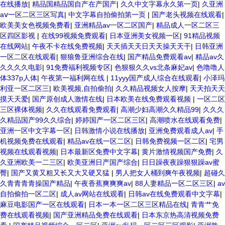
在线播放
|
精品国精品国自产在产国产
|
久久中文字幕永久第一页
|
久亚洲
aⅴ一区二区三区写真
|
中文字幕自拍偷拍第一页
|
国产老头视频在线观看
|
欧美美女色视频免费看
|
亚洲精品av一区二区国产
|
精品成人一区二区三
区四区影视
|
在线99视频免费观看
|
日本亚洲美女视频一区
|
91精品视频
在线网站
|
午夜不卡在线免费视频
|
天天插天天日天天操天天干
|
日韩亚洲
一区二区在线观看
|
狠狼鲁亚洲综合在线
|
国产精品免费观看av
|
精品av久
久久久久电影
|
91免费福利视频专区
|
色狠狠久久vs北条麻妃av
|
色噜噜人
体337p人体
|
午夜第一福利网在线
|
11yyy国产成人综合在线观看
|
小泽玛
利亚一区二区三
|
欧美视频,自拍偷拍
|
久久精品视频女人按摩
|
天天拍天天
摸天天爱
|
国产原创成人激情在线
|
日本欧美在线免费观看视频
|
一区二区
三区裸体视频
|
久久在线观看免费观看
|
高潮少妇高潮久久精品99
|
久久久
久精品国产99久久综合
|
婷婷国产一区二区三区
|
高潮喷水在线观看免费
|
亚洲一区中文字幕一区
|
日韩激情小说在线播放
|
亚洲免费观看成人av
|
手
机视频免费在线观看
|
精品av在线一区二区
|
日韩免费视频一区二区
|
宅男
视频在线观看视频
|
日本最新区免费中文字幕
|
黄片激情视频国产免费
|
久
久亚洲欧美一二三区
|
欧美亚洲日产国产综合
|
日日躁夜夜躁狠狠躁av蜜
臀
|
国产又黄又粗又长又大又硬又猛
|
男人把女人桶到爽午夜视频
|
超碰久
久青青青青操国产精品
|
午夜香蕉爽爽爽av
|
88人妻精品一区二区三区
|
av
自拍偷拍一区二区
|
成人av网站在线观看
|
日韩av在线免费观看中文字幕
|
麻豆电影国产一区在线观看
|
日本一本一区二区三区精品在线
|
青青艹免
费在线观看视频
|
国产亚洲精品免费在线观看
|
日本东京热高清视频免费