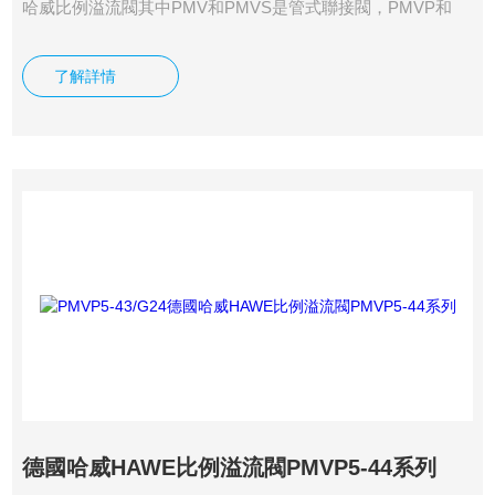
哈威比例溢流閥其中PMV和PMVS是管式聯接閥，PMVP和
PMVPS是板式安裝閥。最大壓力達700 bar,最大流量達 120
lpm 。
了解詳情
德國哈威HAWE比例溢流閥PMVP5-44系列