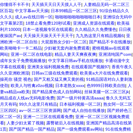
你懂得不卡不卡
|
天天插天天日天天摸人人干
|
人妻精品无码一区二区三
区百花
|
中文字幕av天天操
|
日本99精品一区二区三区
|
91综合精品久久
久久久
|
成人av在线日韩一区
|
啪啪啪啪啪啪啪啪啪日本
|
亚洲综合无码中
文字幕第2页
|
18禁止看免费120秒试看
|
亚洲成人资源在线观看
|
欧美福
利片10000
|
日本一道视频专区在线观看
|
久久精品久久免费懂色
|
日日夜
夜操国产av
|
天天操天天操天天干天天干
|
九九热这里只有精品视频6
|
亚
洲欧洲一区二区自拍
|
大屁股熟女少妇一区二区
|
国产精品不卡在线播放
|
欧美呦呦卡一卡二精品
|
少妇被无套内谢免费观看
|
蜜桃视频av在线观看
网站
|
亚洲一区二区在线电影
|
精品人妻天天爽夜夜爽
|
亚洲清纯国产com
|
成年女女子免费视频播放
|
中文字幕日韩av手机在线播放
|
卡通动漫中文
字幕在线观看
|
亚洲美女福利视频免费
|
在线观看国产视频97
|
香蕉午夜久
久久亚洲欧洲湿
|
日韩av三级在线免费观看
|
欧美黄a大片在线免费观看
|
操死你 骚货 视色
|
国产又粗又猛又爽又黄的视
|
91精品国语对白人妻刺激
使劲
|
欧美人与牲禽z0zo视频
|
日本老熟女xxxx
|
色9999日韩欧美自拍
|
人
妻va精品va欧美
|
国产精品黄色成人自拍网站
|
丝袜美腿一区二区三区jk
|
精品成在人线av无码电影免费
|
国产一级片特黄高清aaaa
|
鲁久久无码五
月天有码
|
99久久这里只有精品
|
日本福利视频一区二区
|
熟女阿一区二区
三区四区
|
av一区二区三区资源网
|
国产成人自拍在线播放
|
国产婷婷色三
区二区一区
|
亚洲一二三区在线观看免费
|
亚洲一区二区三区视频免费观
看
|
人妻少妇太紧了视频
|
露臀裙后入在线视频
|
亚洲国产精品高清在线第
1页
|
国产国产精品一国产精品
|
国产一级免费观看av网站
|
91在线免费精