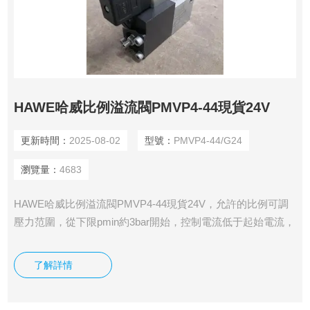
HAWE哈威比例溢流閥PMVP4-44現貨24V
更新時間：
2025-08-02
型號：
PMVP4-44/G24
瀏覽量：
4683
HAWE哈威比例溢流閥PMVP4-44現貨24V，允許的比例可調
壓力范圍，從下限pmin約3bar開始，控制電流低于起始電流，
甚至反調到零安培，低壓力值仍將保持為常數，盡管流量不同
時會有所變化。為了PMV（P）型閥比例減壓閥的*功能，是
了解詳情
需要3bar或更高一點的低壓力