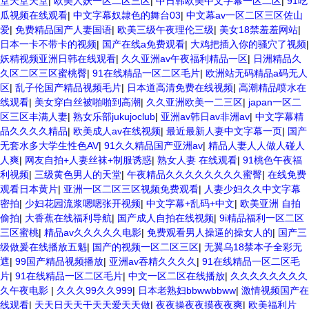
堂天堂天堂
|
欧美人妖一区二区三区
|
中日韩欧美中文字幕一区二区
|
91吃
瓜视频在线观看
|
中文字幕奴隷色的舞台03
|
中文幕av一区二区三区佐山
爱
|
免费精品国产人妻国语
|
欧美三级午夜理伦三级
|
美女18禁羞羞网站
|
日本一卡不带卡的视频
|
国产在线a免费观看
|
大鸡把插入你的骚穴了视频
|
妖精视频亚洲日韩在线观看
|
久久亚洲av午夜福利精品一区
|
日洲精品久
久区二区三区蜜桃臀
|
91在线精品一区二区毛片
|
欧洲站无码精品a码无人
区
|
乱子伦国产精品视频毛片
|
日本道高清免费在线视频
|
高潮精品喷水在
线观看
|
美女穿白丝被啪啪到高潮
|
久久亚洲欧美一二三区
|
japan一区二
区三区丰满人妻
|
熟女乐部jukujoclub
|
亚洲av韩日av非洲av
|
中文字幕精
品久久久久精品
|
欧美成人av在线视频
|
最近最新人妻中文字幕一页
|
国产
无套水多大学生性色AV
|
91久久精品国产亚洲av
|
精品人妻人人做人碰人
人爽
|
网友自拍+人妻丝袜+制服诱惑
|
熟女人妻 在线观看
|
91桃色午夜福
利视频
|
三级黄色男人的天堂
|
午夜精品久久久久久久久久蜜臀
|
在线免费
观看日本黄片
|
亚洲一区二区三区视频免费观看
|
人妻少妇久久中文字幕
密拍
|
少妇花园流浆嗯嗯张开视频
|
中文字幕+乱码+中文
|
欧美亚洲 自拍
偷拍
|
大香蕉在线福利导航
|
国产成人自拍在线视频
|
9i精品福利一区二区
三区蜜桃
|
精品av久久久久久电影
|
免费观看男人操逼的操女人的
|
国产三
级做爰在线播放五魁
|
国产的视频一区二区三区
|
无翼乌18禁本子全彩无
遮
|
99国产精品视频播放
|
亚洲av吞精久久久久
|
91在线精品一区二区毛
片
|
91在线精品一区二区毛片
|
中文一区二区在线播放
|
久久久久久久久久
久午夜电影
|
久久久99久久999
|
日本老熟妇bbwwbbww
|
激情视频国产在
线观看
|
天天日天天干天天爱天天做
|
夜夜操夜夜摸夜夜爽
|
欧美福利片