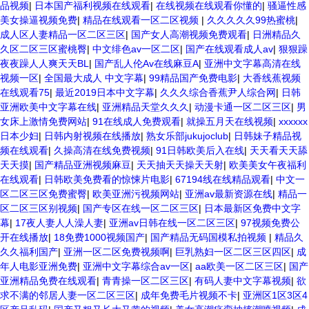
品视频
|
日本国产福利视频在线观看
|
在线视频在线观看你懂的
|
骚逼性感
美女操逼视频免费
|
精品在线观看一区二区视频
|
久久久久久99热蜜桃
|
成人区人妻精品一区二区三区
|
国产女人高潮视频免费观看
|
日洲精品久
久区二区三区蜜桃臀
|
中文绯色av一区二区
|
国产在线观看成人av
|
狠狠躁
夜夜躁人人爽天天BL
|
国产乱人伦Av在线麻豆A
|
亚洲中文字幕高清在线
视频一区
|
全国最大成人 中文字幕
|
99精品国产免费电影
|
大香线蕉视频
在线观看75
|
最近2019日本中文字幕
|
久久久综合香蕉尹人综合网
|
日韩
亚洲欧美中文字幕在线
|
亚洲精品天堂久久久
|
动漫卡通一区二区三区
|
男
女床上激情免费网站
|
91在线成人免费观看
|
就操五月天在线视频
|
xxxxxx
日本少妇
|
日韩内射视频在线播放
|
熟女乐部jukujoclub
|
日韩妹子精品视
频在线观看
|
久操高清在线免费视频
|
91日韩欧美后入在线
|
天天看天天舔
天天摸
|
国产精品亚洲视频麻豆
|
天天抽天天操天天射
|
欧美美女午夜福利
在线观看
|
日韩欧美免费看的惊悚片电影
|
67194线在线精品观看
|
中文一
区二区三区免费蜜臀
|
欧美亚洲污视频网站
|
亚洲av最新资源在线
|
精品一
区二区三区别视频
|
国产专区在线一区二区三区
|
日本最新区免费中文字
幕
|
17夜人妻人人澡人妻
|
亚洲av日韩在线一区二区三区
|
97视频免费公
开在线播放
|
18免费1000视频国产
|
国产精品无码国模私拍视频
|
精品久
久久福利国产
|
亚洲一区二区免费视频啊
|
巨乳熟妇一区二区三区四区
|
成
年人电影亚洲免费
|
亚洲中文字幕综合av一区
|
aa欧美一区二区三区
|
国产
亚洲精品免费在线观看
|
青青操一区二区三区
|
有码人妻中文字幕视频
|
欲
求不满的邻居人妻一区二区三区
|
成年免费毛片视频不卡
|
亚洲区1区3区4