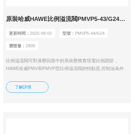
原裝哈威HAWE比例溢流閥PMVP5-43/G24庫存
更新時間：
2025-08-02
型號：
PMVP5-44/G24
瀏覽量：
2800
比例溢流閥可對液壓回路中的系統壓務實現電比例調節，
HAWE哈威PMV和PMVP型比例溢流閥的特點是,控制油為外
控,與主油路分開（約200bar），我司供應有原裝哈威HAWE比
例溢流閥PMVP5-43/G24庫存。
了解詳情