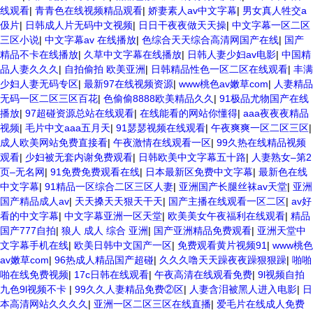
线观看
|
青青色在线视频精品观看
|
娇妻素人av中文字幕
|
男女真人牲交a
伋片
|
日韩成人片无码中文视频
|
日日干夜夜做天天操
|
中文字幕一区二区
三区小说
|
中文字幕av 在线播放
|
色综合天天综合高清网国产在线
|
国产
精品不卡在线播放
|
久草中文字幕在线播放
|
日韩人妻少妇av电影
|
中国精
品人妻久久久
|
自拍偷拍 欧美亚洲
|
日韩精品性色一区二区在线观看
|
丰满
少妇人妻无码专区
|
最新97在线视频资源
|
www桃色av嫩草com
|
人妻精品
无码一区二区三区百花
|
色偷偷8888欧美精品久久
|
91极品尤物国产在线
播放
|
97超碰资源总站在线观看
|
在线能看的网站你懂得
|
aaa夜夜夜精品
视频
|
毛片中文aaa五月天
|
91瑟瑟视频在线观看
|
午夜爽爽一区二区三区
|
成人欧美网站免费直接看
|
午夜激情在线观看一区
|
99久热在线精品视频
观看
|
少妇被无套内谢免费观看
|
日韩欧美中文字幕五十路
|
人妻熟女–第2
页–无名网
|
91免费免费观看在线
|
日本最新区免费中文字幕
|
最新色在线
中文字幕
|
91精品一区综合二区三区人妻
|
亚洲国产长腿丝袜av天堂
|
亚洲
国产精品成人av
|
天天搡天天狠天干天
|
国产主播在线观看一区二区
|
av好
看的中文字幕
|
中文字幕亚洲一区天堂
|
欧美美女午夜福利在线观看
|
精品
国产777自拍
|
狼人 成人 综合 亚洲
|
国产亚洲精品免费观看
|
亚洲天堂中
文字幕手机在线
|
欧美日韩中文国产一区
|
免费观看黄片视频91
|
www桃色
av嫩草com
|
96热成人精品国产超碰
|
久久久噜天天躁夜夜躁狠狠躁
|
啪啪
啪在线免费视频
|
17c日韩在线观看
|
午夜高清在线观看免费
|
9l视频自拍
九色9l视频不卡
|
99久久人妻精品免费②区
|
人妻含泪被黑人进入电影
|
日
本高清网站久久久久
|
亚洲一区二区三区在线直播
|
爱毛片在线成人免费